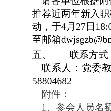
请
各单位根据附
推荐
近两年新
入职
动，
于
4
月
2
7
日
1
8
:
至邮箱
dwjsgzb@
b
五、
联系方式
联系人：
党委
58804682
附件：
1
、
参会人员名